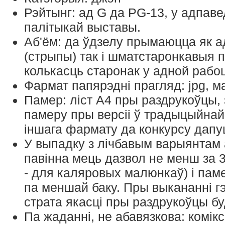
мероприятия.
Рэйтынг: ад G да PG-13, у адпаве
Специальный пин
UNIGame 2025 в подарок
палітыкай выставы.
(получить пин можно в
день выставки)
Аб'ём: да ўдзелу прымаюцца як 
Уникальную майку
UNIGame 2025
(стрыпы) так і шматстаронкавыя 
Доступ в отдельную
гримерку, если вы
колькасць старонак у адной рабоц
приходите с косплеем (в
Фармат папярэдні прагляд: jpg, м
образе) и др.
Доступ на закрытую
Памер: ліст А4 пры раздрукоўцы, 
афтер-пати
памеру пры версіі ў традыцыйнай
3. Билет на три дня
іншага фармату да конкурсу дапу
Действителен три дня, с
посещением всех мероприятий
У выпадку з лічбавым варыянтам
конвента, дает право
многократного входа в любой из
павінна мець дазвол не менш за 3
дней 12-14 сентября 2025.
Можно приобрести на месте.
- для каляровых малюнкаў) і пам
Билет включает:
па меншай баку. Пры выкананні г
страта якасці пры раздрукоўцы бу
Специальный значок
UNIGame 2025 в подарок
Па жаданні, не абавязкова: комі
(получить значок можно в
день выставки)