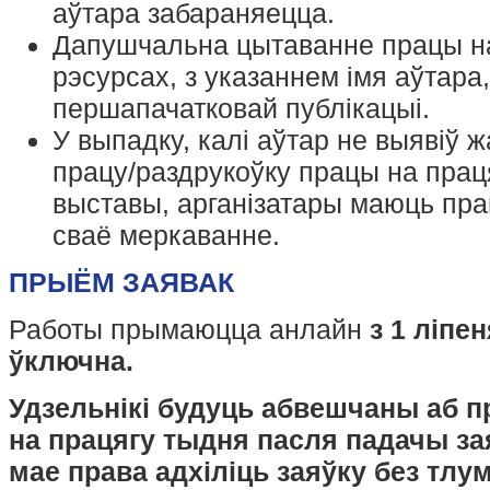
7. Билет участника
(в т.ч.
аўтара забараняецца.
билет косплеера)
Дапушчальна цытаванне працы 
Действителен 3 дня. Имеет
рэсурсах, з указаннем імя аўтара
льготную фиксированную
стоимость для следующих
першапачатковай публікацыі.
категорий участников:
У выпадку, калі аўтар не выявіў 
косплееры, не
участвующие в конкурсе,
працу/раздрукоўку працы на прац
чья заявка на билет была
одобрена координатором
выставы, арганізатары маюць прав
косплея (билет
косплеера), а так же
сваё меркаванне.
прочие случаи,
определяемые
ПРЫЁМ ЗАЯВАК
координатором косплея;
участники конкурсов
(представляющие работу
Работы прымаюцца анлайн
з 1 ліпен
авторы) фанарта,
фандомного крафта,
ўключна.
фотокосплея, комиксов (1
работа – 1
Удзельнікі будуць абвешчаны аб п
представляющий автор);
прочие варианты участия,
на працягу тыдня пасля падачы за
определяемые
организаторами.
мае права адхіліць заяўку без тл
Билет участника возможно