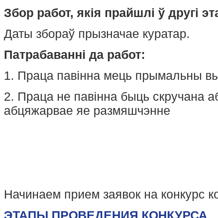
Збор работ, якія прайшлі ў другі эт
Даты збораў прызначае куратар.
Патрабаванні да работ:
1. Праца павінна мець прымальны в
2. Праца не павінна быць скручана а
абцяжарвае яе размяшчэнне
Начинаем прием заявок на конкурс к
ЭТАПЫ ПРОВЕДЕНИЯ КОНКУРСА