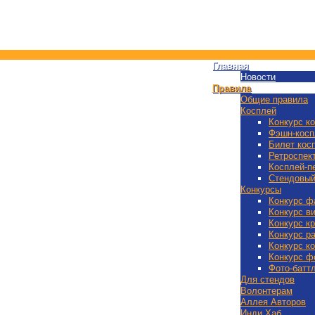
Главная
Новости
Правила
Общие правила
Косплей
Конкурс к
Фэшн-косп
Билет кос
Ретроспек
Косплей-п
Стендовый
Конкурсы
Конкурс ф
Конкурс в
Конкурс к
Конкурс р
Конкурс к
Конкурс ф
Фото-батт
Для стендов
Волонтерам
Аллея Авторов
Инди Хаб