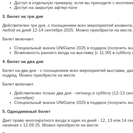
Доступ в отдельную гримерку, если вы приходите с косплеем
2. VIP билет
Доступ на закрытую афтер-пати
Действителен три дня, с
3. Билет на три дня
посещением всех мероприятий
конвента, дает право
Действителен три дня, с посещением всех мероприятий конвента,
многократного входа в любой из
любой из дней 12-14 сентября 2025. Можно приобрести на месте.
дней 12-14 сентября 2025.
Количество билетов ограничено,
Билет включает:
на месте приобрести такой
билет нельзя.
Специальный значок UNIGame 2025 в подарок (получить зна
Возможность раннего входа на выставку (с 11.30) в субботу 
Билет включает:
4. Билет на два дня
Персональный бэйдж
Возможность раннего
Билет на два дня - с посещением всех мероприятий выставки, да
входа на выставку (с
подряд. Можно приобрести на месте
11.00) в дни проведения
мероприятия.
Билет включает:
Специальный пин
UNIGame 2025 в подарок
Действителен только два дня - пятницу и субботу (12-13 се
(получить пин можно в
сентября)
день выставки)
Специальный значок UNIGame 2025 в подарок (получить зна
Уникальную майку
5. Однодневный билет
UNIGame 2025
Доступ в отдельную
Дает право многократного входа в один из дней - 12, 13 или 14 се
гримерку, если вы
начиная с 12.09.25. Можно приобрести на месте.
приходите с косплеем (в
образе) и др.