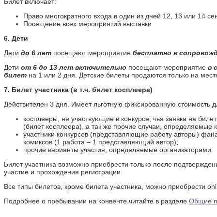
Билет включает:
Доступ на закрытую
афтер-пати
Право многократного входа в один из дней 12, 13 или 14 се
Посещение всех мероприятий выставки
3. Билет на три дня
6. Дети
Действителен три дня, с
посещением всех мероприятий
Дети
до 6 лет
посещают мероприятие
бесплатно в сопровож
конвента, дает право
многократного входа в любой из
Дети
от 6 до 13 лет включительно
посещают мероприятие
в 
дней 12-14 сентября 2025.
билет
на 1 или 2 дня. Детские билеты продаются только на мест
Можно приобрести на месте.
7. Билет участника
(в т.ч. билет косплеера)
Билет включает:
Действителен 3 дня. Имеет льготную фиксированную стоимость д
Специальный значок
UNIGame 2025 в подарок
косплееры, не участвующие в конкурсе, чья заявка на бил
(получить значок можно в
(билет косплеера), а так же прочие случаи, определяемые 
день выставки)
участники конкурсов (представляющие работу авторы) фан
Возможность раннего
комиксов (1 работа – 1 представляющий автор);
входа на выставку (с
прочие варианты участия, определяемые организаторами.
11.30) в субботу и
воскресенье (13 и 14
Билет участника возможно приобрести только после подтвержден
сентября).
участие и прохождения регистрации.
4. Билет на два дня
Все типы билетов, кроме билета участника, можно приобрести onl
Билет на два дня - с
Подробнее о пребывании на конвенте читайте в разделе
Общие п
посещением всех мероприятий
выставки, дает право