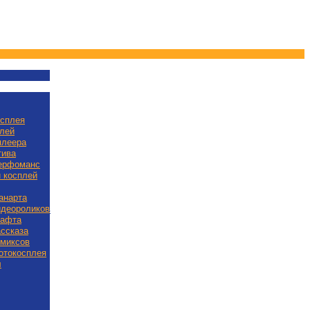
осплея
лей
плеера
тива
ерфоманс
 косплей
анарта
идеороликов
рафта
ассказа
омиксов
отокосплея
л