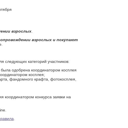
нтября
дении взрослых
.
сопровождении взрослых и покупают
е.
ля следующих категорий участников:
ет была одобрена координатором косплея
координатором косплея;
арта, фандомного крафта, фотокосплея,
ия координатором конкурса заявки на
ine.
равила
.