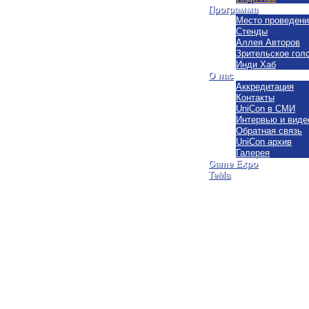
Программа
Место проведени
Стенды
Аллея Авторов
Зрительское гол
Инди Хаб
О нас
Аккредитация
Контакты
UniCon в СМИ
Интервью и виде
Обратная связь
UniCon архив
Галерея
Game Expo
ТеМа
Copyright © 2026 UNICON Convent