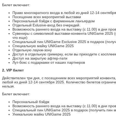
Персональный бэйдж с
фирменным ланъярдом
Билет включает:
Отдельный Exlusive-вход
без очередей.
Право многократного входа в любой из дней 12-14 сентябр
Возможность раннего
Посещение всех мероприятий выставки
входа на выставку (с
Персональный бэйдж с фирменным ланъярдом
11.00) в дни проведения
Отдельный Exlusive-вход без очередей.
мероприятия.
Возможность раннего входа на выставку (с 11.00) в дни пр
Сувениры с символикой
Сувениры с символикой выставки-конвента UNIGame 2025 (с
выставки-конвента
что еще)
UNIGame 2025 (стикеры,
Специальный пин UNIGame Exclusive 2025 в подарок (получ
шоппер, брелок, скетчбук
Специальную майку UNIGame 2025
и кое что еще)
Отдельную лаунж-зону
Специальный пин
Доступ в отдельную гримерку, если вы приходите с косплеем
UNIGame Exclusive 2025 в
Доступ на закрытую афтер-пати
подарок (получить пин
Лут-бокс с подарками от наших партнеров
можно в день выставки)
2. VIP билет
Специальную майку
UNIGame 2025
Действителен три дня, с посещением всех мероприятий конвента,
Отдельную лаунж-зону
любой из дней 12-14 сентября 2025. Количество билетов огранич
Доступ в отдельную
нельзя.
гримерку, если вы
приходите с косплеем (в
Билет включает:
образе) и др.
Доступ на закрытую
Персональный бэйдж
афтер-пати
Возможность раннего входа на выставку (с 11.00) в дни пр
Лут-бокс с подарками от
Специальный пин UNIGame 2025 в подарок (получить пин м
наших партнеров
Уникальную майку UNIGame 2025