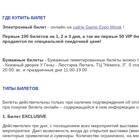
при наличии подтверждения об
оплате (штампа на билете,
кассового чека, а при покупке
билета онлайн – содержащейся
ГДЕ КУПИТЬ БИЛЕТ
в нем информации о платеже
Электронный билет
- онлайн на
сайте Game Expo Minsk
!
или QR-кода).
Первые 100 билетов на 1, 2 и 3 дня, а так же первые 50 VIP
1. Билет EXCLUSIVE
продаются по специальной скидочной цене!
Действителен три дня, с
посещением всех мероприятий
выставки и многократным
Бумажные билеты
- Бумажные лимитированные билеты можно п
входом во все дни мероприятия.
- Книжный дворик У Гены - Люстэрка Лютага, ТЦ "Немига, 3", 0 этаж,
Дает возможность входа до
20.00; вс. и праздничные дни 11.00-19.00
открытия выставки (вместе с
участниками), а так же включает
некоторые привилегии и
сувениры. Количество
ТИПЫ БИЛЕТОВ
ограничено, на месте
приобрести нельзя.
Билеты действительны только при наличии подтверждения об опла
Билет включает:
при покупке билета онлайн – содержащейся в нем информации о
Право многократного
1. Билет EXCLUSIVE
входа в любой из дней 12-
14 сентября 2025
Действителен три дня, с посещением всех мероприятий выставки
Посещение всех
мероприятия. Дает возможность входа до открытия выставки (вмес
мероприятий выставки
некоторые привилегии и сувениры. Количество ограничено, на ме