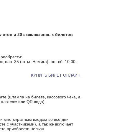
 билетов и 20 эксклюзивных билетов
риобрести:
 пав. 35 (ст. м. Немига): пн.-сб. 10.00-
КУПИТЬ БИЛЕТ ОНЛАЙН
те (штампа на билете, кассового чека, а
 платеже или QR-кода).
 и многократным входом во все дни
те с участниками), а так же включает
сте приобрести нельзя.