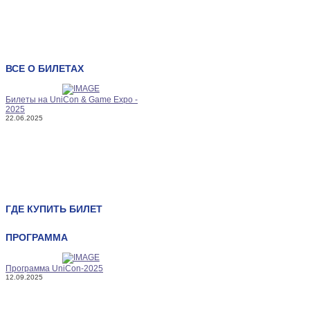
ВСЕ О БИЛЕТАХ
Билеты на UniCon & Game Expo -
2025
22.06.2025
ГДЕ КУПИТЬ БИЛЕТ
Электронный билет
- онлайн на
ПРОГРАММА
сайте Game Expo Minsk
!
Первые 100 билетов на 1, 2 и 3 дня,
а так же первые 50 VIP билетов и 20
Программа UniCon-2025
эксклюзивных билетов продаются
12.09.2025
по специальной скидочной цене!